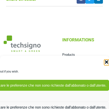
INFORMATIONS
Products
Technologies
0432 603604
Markets
info@techsigno.com
Mission &Vision
ut if you wish.
Via dei Boschi, 2/13 Pradamano
News room
UD
re le preferenze che non sono richieste dall'abbonato o dall'utente.
re le preferenze che non sono richieste dall'abbonato o dall'utente.