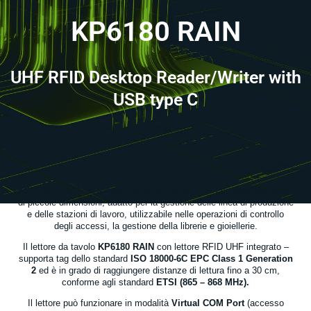
KP6180 RAIN
UHF RFID Desktop Reader/Writer with
USB type C
KP6180 RAIN
è un lettore e scrittore RAIN
RFID
compatto da tavolo
di piccole dimensioni, adatto per la gestione delle linea di produzione
e delle stazioni di lavoro, utilizzabile nelle operazioni di controllo
degli accessi, la gestione della librerie e gioiellerie.
Il lettore da tavolo
KP6180 RAIN
con lettore RFID UHF integrato –
supporta tag dello standard
ISO 18000-6C EPC Class 1 Generation
2
ed è in grado di raggiungere distanze di lettura fino a 30 cm,
conforme agli standard
ETSI (865 – 868 MHz).
Il lettore può funzionare in modalità
Virtual COM Port
(accesso