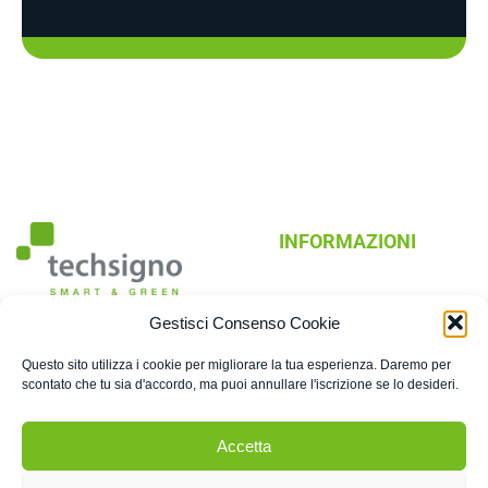
INFORMAZIONI
Prodotti
Gestisci Consenso Cookie
Tecnologia
0432 603604
Applicazioni
Questo sito utilizza i cookie per migliorare la tua esperienza. Daremo per
info@techsigno.com
Mission e Vision
scontato che tu sia d'accordo, ma puoi annullare l'iscrizione se lo desideri.
Via dei Boschi, 2/13 Pradamano
Press room
UD
Accetta